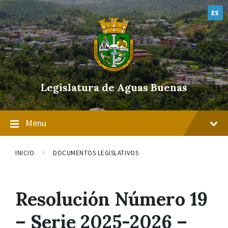
Skip
Skip
Skip
to
to
to
ES
content
main
footer
navigation
Legislatura de Aguas Buenas
Menu
INICIO
DOCUMENTOS LEGISLATIVOS
Resolución Número 19
– Serie 2025-2026 –