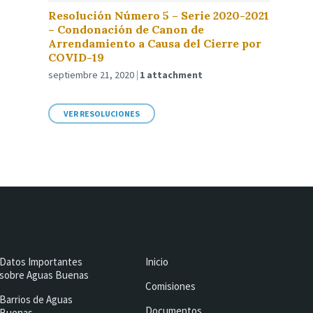
Resolución Número 5 – Serie 2020-2021
– Condonación de Canon de
Arrendamiento a Causa del Cierre por
COVID-19
septiembre 21, 2020
1 attachment
VER RESOLUCIONES
Datos Importantes
Inicio
sobre Aguas Buenas
Comisiones
Barrios de Aguas
Documentos
Buenas