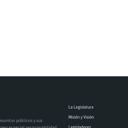
La Legislatura
Misión y Visión
 asuntos públicos y sus
nen especial responsabilidad
Legisladores