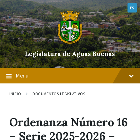
Skip
Skip
Skip
to
to
to
ES
content
main
footer
navigation
Legislatura de Aguas Buenas
Menu
INICIO
DOCUMENTOS LEGISLATIVOS
Ordenanza Número 16
– Serie 2025-2026 –